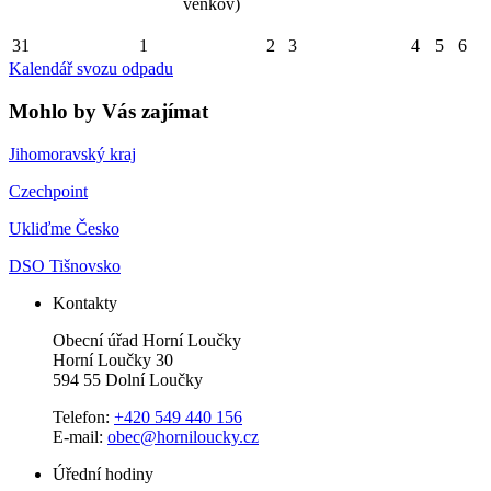
venkov)
31
1
2
3
4
5
6
Kalendář svozu odpadu
Mohlo by Vás zajímat
Jihomoravský kraj
Czechpoint
Ukliďme Česko
DSO Tišnovsko
Kontakty
Obecní úřad Horní Loučky
Horní Loučky 30
594 55 Dolní Loučky
Telefon:
+420 549 440 156
E-mail:
obec@horniloucky.cz
Úřední hodiny