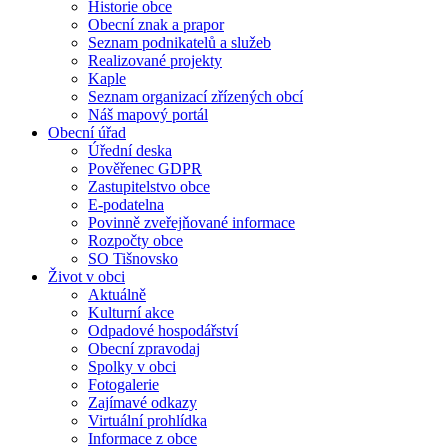
Historie obce
Obecní znak a prapor
Seznam podnikatelů a služeb
Realizované projekty
Kaple
Seznam organizací zřízených obcí
Náš mapový portál
Obecní úřad
Úřední deska
Pověřenec GDPR
Zastupitelstvo obce
E-podatelna
Povinně zveřejňované informace
Rozpočty obce
SO Tišnovsko
Život v obci
Aktuálně
Kulturní akce
Odpadové hospodářství
Obecní zpravodaj
Spolky v obci
Fotogalerie
Zajímavé odkazy
Virtuální prohlídka
Informace z obce