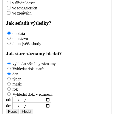
v úřední desce
ve fotogaleriích
ve zprávách
Jak seřadit výsledky?
dle data
dle názvu
dle největší shody
Jak staré záznamy hledat?
vyhledat všechny záznamy
Vyhledat dok. staré:
den
týden
měsíc
rok
Vyhledat dok. v rozmezí:
od:
do:
Reset
Hledat