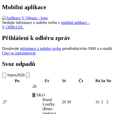
Mobilní aplikace
Sledujte informace z našeho webu v
mobilní aplikaci –
V OBRAZE.
Přihlášení k odběru zpráv
Dostávejte
informace z našeho webu
prostřednictvím SMS a e-mailů
Chci se zaregistrovat
Svoz odpadů
Srpen
2026
Po
Út
St
Čt
Pá
So
Ne
28
SKO
Horní
27
29
30
31
1
2
Loučky
(Brno-
venkov)