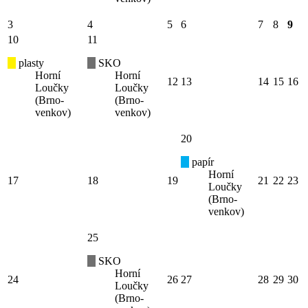
3
4
5
6
7
8
9
10
11
plasty
SKO
Horní
Horní
12
13
14
15
16
Loučky
Loučky
(Brno-
(Brno-
venkov)
venkov)
20
papír
Horní
17
18
19
21
22
23
Loučky
(Brno-
venkov)
25
SKO
Horní
24
26
27
28
29
30
Loučky
(Brno-