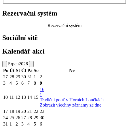
Rezervační systém
Rezervační systém
Sociální sítě
Kalendář akcí
Srpen
2026
Po
Út
St
Čt
Pá
So
Ne
27
28
29
30
31
1
2
3
4
5
6
7
8
9
16
1
10
11
12
13
14
15
Tradiční pouť v Horních Loučkách
Zobrazit všechny záznamy ze dne
17
18
19
20
21
22
23
24
25
26
27
28
29
30
31
1
2
3
4
5
6