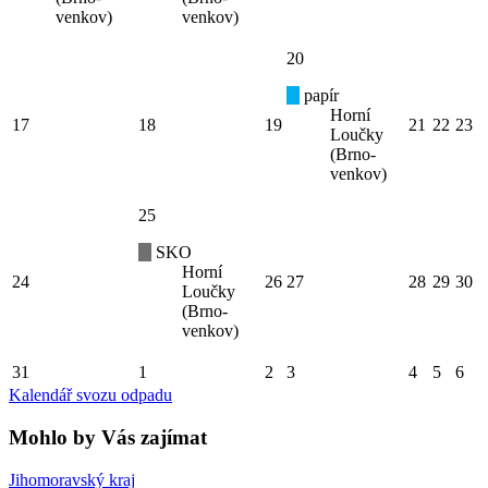
venkov)
venkov)
20
papír
Horní
17
18
19
21
22
23
Loučky
(Brno-
venkov)
25
SKO
Horní
24
26
27
28
29
30
Loučky
(Brno-
venkov)
31
1
2
3
4
5
6
Kalendář svozu odpadu
Mohlo by Vás zajímat
Jihomoravský kraj