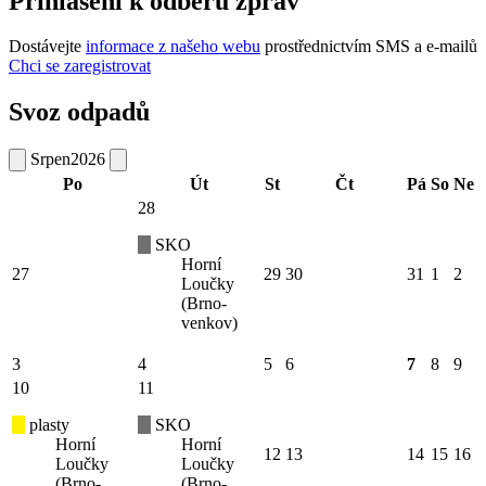
Přihlášení k odběru zpráv
Dostávejte
informace z našeho webu
prostřednictvím SMS a e-mailů
Chci se zaregistrovat
Svoz odpadů
Srpen
2026
Po
Út
St
Čt
Pá
So
Ne
28
SKO
Horní
27
29
30
31
1
2
Loučky
(Brno-
venkov)
3
4
5
6
7
8
9
10
11
plasty
SKO
Horní
Horní
12
13
14
15
16
Loučky
Loučky
(Brno-
(Brno-