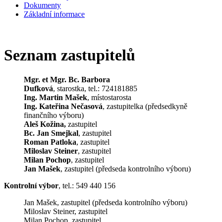
Dokumenty
Základní informace
Seznam zastupitelů
Mgr. et Mgr. Bc. Barbora
Dufková
, starostka, tel.: 724181885
Ing. Martin Mašek
, místostarosta
Ing. Kateřina Nečasová
, zastupitelka (předsedkyně
finančního výboru)
Aleš Kožina,
zastupitel
Bc. Jan Smejkal
, zastupitel
Roman Patloka
, zastupitel
Miloslav Steiner
, zastupitel
Milan Pochop
, zastupitel
Jan Mašek
, zastupitel (předseda kontrolního výboru)
Kontrolní výbor
, tel.: 549 440 156
Jan Mašek, zastupitel (předseda kontrolního výboru)
Miloslav Steiner, zastupitel
Milan Pochop, zastupitel