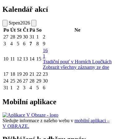
Kalendář akcí
Srpen
2026
Po
Út
St
Čt
Pá
So
Ne
27
28
29
30
31
1
2
3
4
5
6
7
8
9
16
1
10
11
12
13
14
15
Tradiční pouť v Horních Loučkách
Zobrazit všechny záznamy ze dne
17
18
19
20
21
22
23
24
25
26
27
28
29
30
31
1
2
3
4
5
6
Mobilní aplikace
Sledujte informace z našeho webu v
mobilní aplikaci –
V OBRAZE.