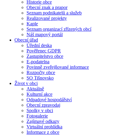
Historie obce
Obecní znak a prapor
Seznam podnikatelů a služeb
Realizované projekty
Kaple
Seznam organizací zřízených obcí
Náš mapový portál
Obecní úřad
Úřední deska
Pověřenec GDPR
Zastupitelstvo obce
E-podatelna
Povinně zveřejňované informace
Rozpočty obce
SO Tišnovsko
Život v obci
Aktuálně
Kulturní akce
Odpadové hospodářství
Obecní zpravodaj
Spolky v obci
Fotogalerie
Zajímavé odkazy
Virtuální prohlídka
Informace z obce