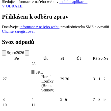
Sledujte informace z našeho webu v
mobilní aplikaci –
V OBRAZE.
Přihlášení k odběru zpráv
Dostávejte
informace z našeho webu
prostřednictvím SMS a e-mailů
Chci se zaregistrovat
Svoz odpadů
Srpen
2026
Po
Út
St
Čt
Pá
So
Ne
28
SKO
Horní
27
29
30
31
1
2
Loučky
(Brno-
venkov)
3
4
5
6
7
8
9
10
11