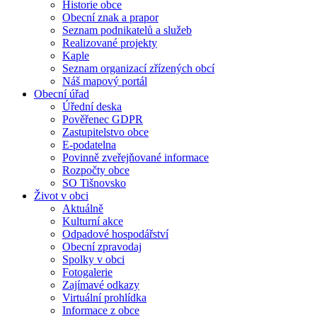
Historie obce
Obecní znak a prapor
Seznam podnikatelů a služeb
Realizované projekty
Kaple
Seznam organizací zřízených obcí
Náš mapový portál
Obecní úřad
Úřední deska
Pověřenec GDPR
Zastupitelstvo obce
E-podatelna
Povinně zveřejňované informace
Rozpočty obce
SO Tišnovsko
Život v obci
Aktuálně
Kulturní akce
Odpadové hospodářství
Obecní zpravodaj
Spolky v obci
Fotogalerie
Zajímavé odkazy
Virtuální prohlídka
Informace z obce