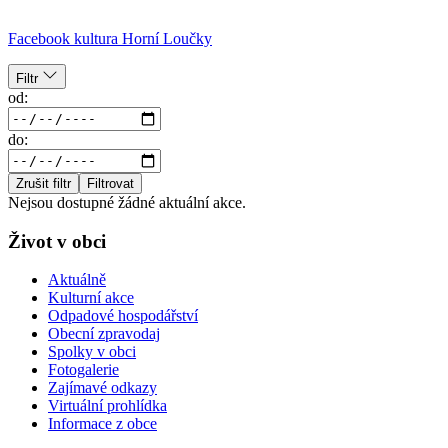
Facebook kultura Horní Loučky
Filtr
od:
do:
Zrušit filtr
Filtrovat
Nejsou dostupné žádné aktuální akce.
Život v obci
Aktuálně
Kulturní akce
Odpadové hospodářství
Obecní zpravodaj
Spolky v obci
Fotogalerie
Zajímavé odkazy
Virtuální prohlídka
Informace z obce