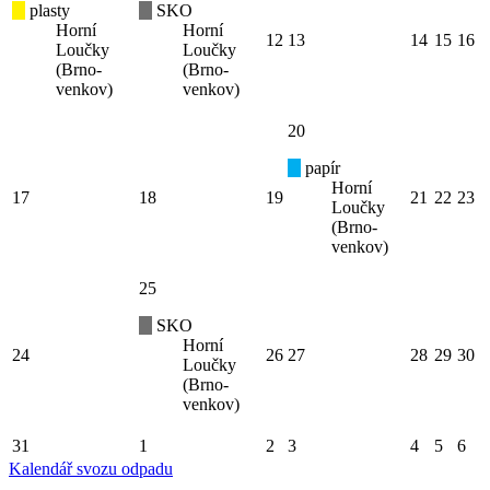
plasty
SKO
Horní
Horní
12
13
14
15
16
Loučky
Loučky
(Brno-
(Brno-
venkov)
venkov)
20
papír
Horní
17
18
19
21
22
23
Loučky
(Brno-
venkov)
25
SKO
Horní
24
26
27
28
29
30
Loučky
(Brno-
venkov)
31
1
2
3
4
5
6
Kalendář svozu odpadu