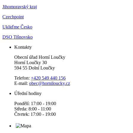
Jihomoravský kraj
Czechpoint
Ukliďme Česko
DSO Tišnovsko
Kontakty
Obecní úřad Horní Loučky
Horní Loučky 30
594 55 Dolní Loučky
Telefon:
+420 549 440 156
E-mail:
obec@horniloucky.cz
Úřední hodiny
Pondělí: 17:00 - 19:00
Středa: 8:00 - 11:00
Čtvrtek: 17:00 - 19:00