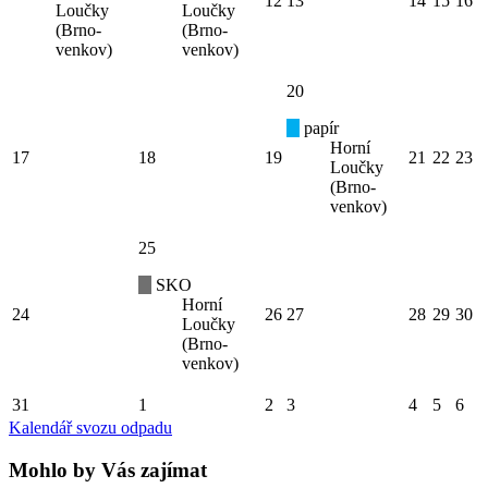
12
13
14
15
16
Loučky
Loučky
(Brno-
(Brno-
venkov)
venkov)
20
papír
Horní
17
18
19
21
22
23
Loučky
(Brno-
venkov)
25
SKO
Horní
24
26
27
28
29
30
Loučky
(Brno-
venkov)
31
1
2
3
4
5
6
Kalendář svozu odpadu
Mohlo by Vás zajímat