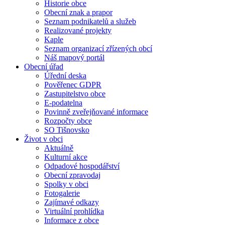
Historie obce
Obecní znak a prapor
Seznam podnikatelů a služeb
Realizované projekty
Kaple
Seznam organizací zřízených obcí
Náš mapový portál
Obecní úřad
Úřední deska
Pověřenec GDPR
Zastupitelstvo obce
E-podatelna
Povinně zveřejňované informace
Rozpočty obce
SO Tišnovsko
Život v obci
Aktuálně
Kulturní akce
Odpadové hospodářství
Obecní zpravodaj
Spolky v obci
Fotogalerie
Zajímavé odkazy
Virtuální prohlídka
Informace z obce