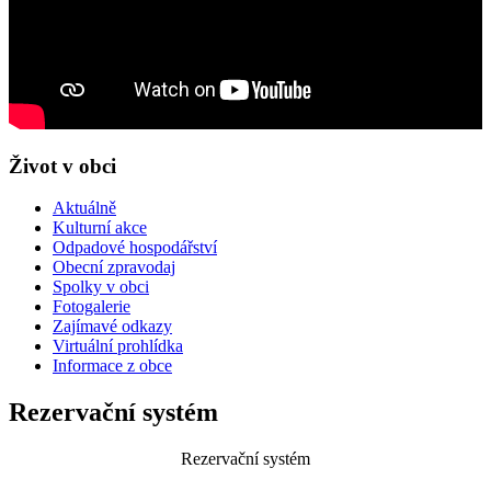
Život v obci
Aktuálně
Kulturní akce
Odpadové hospodářství
Obecní zpravodaj
Spolky v obci
Fotogalerie
Zajímavé odkazy
Virtuální prohlídka
Informace z obce
Rezervační systém
Rezervační systém