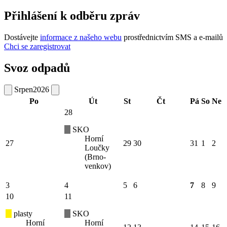
Přihlášení k odběru zpráv
Dostávejte
informace z našeho webu
prostřednictvím SMS a e-mailů
Chci se zaregistrovat
Svoz odpadů
Srpen
2026
Po
Út
St
Čt
Pá
So
Ne
28
SKO
Horní
27
29
30
31
1
2
Loučky
(Brno-
venkov)
3
4
5
6
7
8
9
10
11
plasty
SKO
Horní
Horní