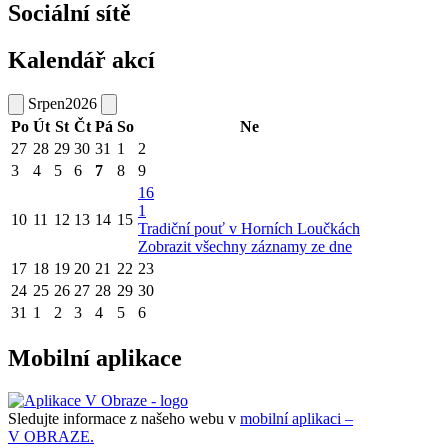
Sociální sítě
Kalendář akcí
Srpen
2026
Po
Út
St
Čt
Pá
So
Ne
27
28
29
30
31
1
2
3
4
5
6
7
8
9
16
1
10
11
12
13
14
15
Tradiční pouť v Horních Loučkách
Zobrazit všechny záznamy ze dne
17
18
19
20
21
22
23
24
25
26
27
28
29
30
31
1
2
3
4
5
6
Mobilní aplikace
Sledujte informace z našeho webu v
mobilní aplikaci –
V OBRAZE.