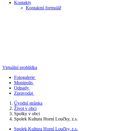
Kontakty
Kontaktní formulář
Virtuální prohlídka
Fotogalerie
Munipolis
Odpady
Zpravodaj
Úvodní stránka
Život v obci
Spolky v obci
Spolek Kultura Horní Loučky, z.s.
Spolek Kultura Horní Loučky, z.s.