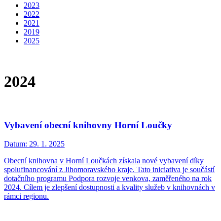
2023
2022
2021
2019
2025
2024
Vybavení obecní knihovny Horní Loučky
Datum:
29. 1. 2025
Obecní knihovna v Horní Loučkách získala nové vybavení díky
spolufinancování z Jihomoravského kraje. Tato iniciativa je součástí
dotačního programu Podpora rozvoje venkova, zaměřeného na rok
2024. Cílem je zlepšení dostupnosti a kvality služeb v knihovnách v
rámci regionu.