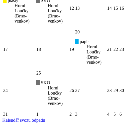
plasty
SKO
Horní
Horní
12
13
14
15
16
Loučky
Loučky
(Brno-
(Brno-
venkov)
venkov)
20
papír
Horní
17
18
19
21
22
23
Loučky
(Brno-
venkov)
25
SKO
Horní
24
26
27
28
29
30
Loučky
(Brno-
venkov)
31
1
2
3
4
5
6
Kalendář svozu odpadu