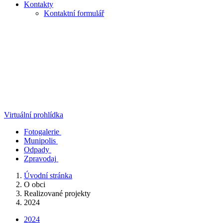
Kontakty
Kontaktní formulář
Virtuální prohlídka
Fotogalerie
Munipolis
Odpady
Zpravodaj
Úvodní stránka
O obci
Realizované projekty
2024
2024