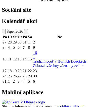
Sociální sítě
Kalendář akcí
Srpen
2026
Po
Út
St
Čt
Pá
So
Ne
27
28
29
30
31
1
2
3
4
5
6
7
8
9
16
1
10
11
12
13
14
15
Tradiční pouť v Horních Loučkách
Zobrazit všechny záznamy ze dne
17
18
19
20
21
22
23
24
25
26
27
28
29
30
31
1
2
3
4
5
6
Mobilní aplikace
Sledujte informace z našeho webu v
mobilní aplikaci –