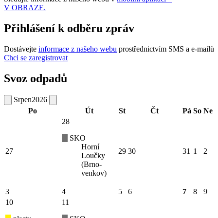
V OBRAZE.
Přihlášení k odběru zpráv
Dostávejte
informace z našeho webu
prostřednictvím SMS a e-mailů
Chci se zaregistrovat
Svoz odpadů
Srpen
2026
Po
Út
St
Čt
Pá
So
Ne
28
SKO
Horní
27
29
30
31
1
2
Loučky
(Brno-
venkov)
3
4
5
6
7
8
9
10
11