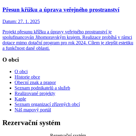
Přesun křížku a úprava veřejného prostranství
Datum:
27. 1. 2025
Projekt přesunu křížku a úpravy veřejného prostranství je
spolufinancován Jihomoravským krajem. Realizace probíhá v rámci
dotace mimo dotační program pro rok 2024. Cílem je zlepšit estetiku
a funkčnost dané oblasti.
O obci
O obci
Historie obce
Obecní znak a prapor
Seznam podnikatelů a služeb
Realizované projekty
Kaple
Seznam organizací zřízených obcí
Náš mapový portál
Rezervační systém
Rezervační systém