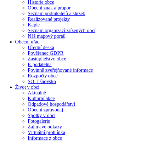
Historie obce
Obecní znak a prapor
Seznam podnikatelů a služeb
Realizované projekty
Kaple
Seznam organizací zřízených obcí
Náš mapový portál
Obecní úřad
Úřední deska
Pověřenec GDPR
Zastupitelstvo obce
E-podatelna
Povinně zveřejňované informace
Rozpočty obce
SO Tišnovsko
Život v obci
Aktuálně
Kulturní akce
Odpadové hospodářství
Obecní zpravodaj
Spolky v obci
Fotogalerie
Zajímavé odkazy
Virtuální prohlídka
Informace z obce