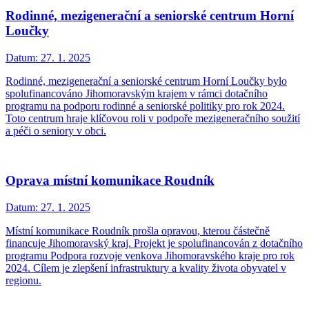
Rodinné, mezigenerační a seniorské centrum Horní
Loučky
Datum:
27. 1. 2025
Rodinné, mezigenerační a seniorské centrum Horní Loučky bylo
spolufinancováno Jihomoravským krajem v rámci dotačního
programu na podporu rodinné a seniorské politiky pro rok 2024.
Toto centrum hraje klíčovou roli v podpoře mezigeneračního soužití
a péči o seniory v obci.
Oprava místní komunikace Roudník
Datum:
27. 1. 2025
Místní komunikace Roudník prošla opravou, kterou částečně
financuje Jihomoravský kraj. Projekt je spolufinancován z dotačního
programu Podpora rozvoje venkova Jihomoravského kraje pro rok
2024. Cílem je zlepšení infrastruktury a kvality života obyvatel v
regionu.