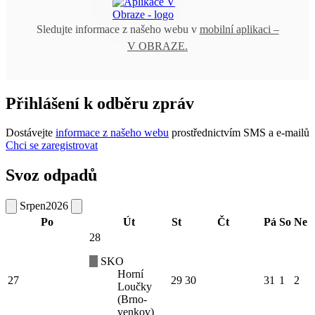
Sledujte informace z našeho webu v
mobilní aplikaci –
V OBRAZE.
Přihlášení k odběru zpráv
Dostávejte
informace z našeho webu
prostřednictvím SMS a e-mailů
Chci se zaregistrovat
Svoz odpadů
Srpen
2026
Po
Út
St
Čt
Pá
So
Ne
28
SKO
Horní
27
29
30
31
1
2
Loučky
(Brno-
venkov)