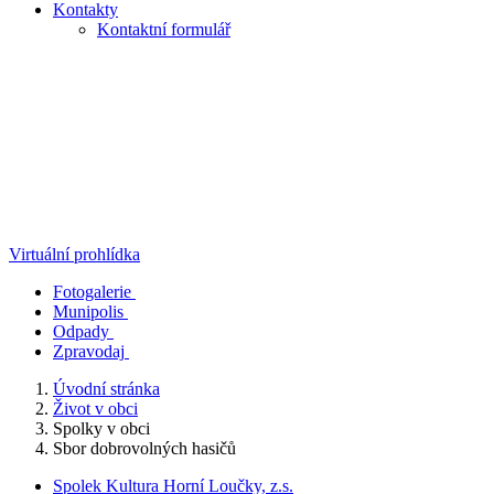
Kontakty
Kontaktní formulář
Virtuální prohlídka
Fotogalerie
Munipolis
Odpady
Zpravodaj
Úvodní stránka
Život v obci
Spolky v obci
Sbor dobrovolných hasičů
Spolek Kultura Horní Loučky, z.s.