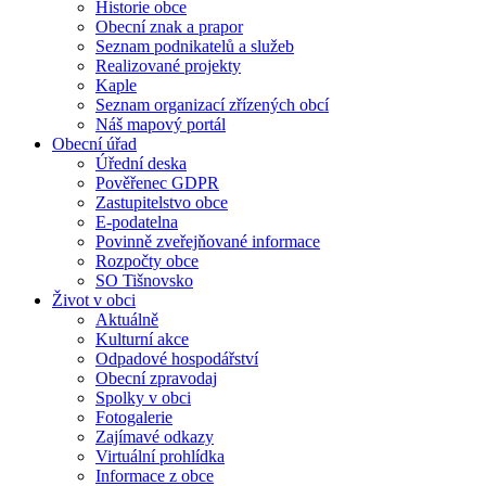
Historie obce
Obecní znak a prapor
Seznam podnikatelů a služeb
Realizované projekty
Kaple
Seznam organizací zřízených obcí
Náš mapový portál
Obecní úřad
Úřední deska
Pověřenec GDPR
Zastupitelstvo obce
E-podatelna
Povinně zveřejňované informace
Rozpočty obce
SO Tišnovsko
Život v obci
Aktuálně
Kulturní akce
Odpadové hospodářství
Obecní zpravodaj
Spolky v obci
Fotogalerie
Zajímavé odkazy
Virtuální prohlídka
Informace z obce