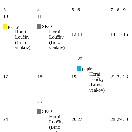
3
4
5
6
7
8
9
10
11
plasty
SKO
Horní
Horní
12
13
14
15
16
Loučky
Loučky
(Brno-
(Brno-
venkov)
venkov)
20
papír
Horní
17
18
19
21
22
23
Loučky
(Brno-
venkov)
25
SKO
Horní
24
26
27
28
29
30
Loučky
(Brno-