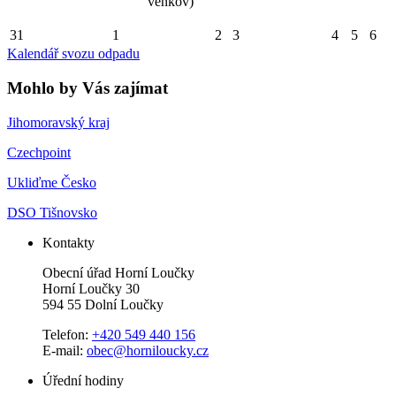
venkov)
31
1
2
3
4
5
6
Kalendář svozu odpadu
Mohlo by Vás zajímat
Jihomoravský kraj
Czechpoint
Ukliďme Česko
DSO Tišnovsko
Kontakty
Obecní úřad Horní Loučky
Horní Loučky 30
594 55 Dolní Loučky
Telefon:
+420 549 440 156
E-mail:
obec@horniloucky.cz
Úřední hodiny